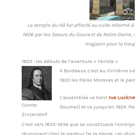
Le temple du Hâ fut affecté au culte réformé à 
1606 par les Soeurs du Couvent de Notre-Dame, so
magasin pour la troup
1820 : les débuts de l’aventure « libriste »
A Bordeaux c’est au XVIIIème siè
1820 les frères Moraves et le pa
L’assemblée se tient
rue Luckne
Comte
Doumer) et ce jusqu’en 1824. Peu
Zinzendorf
C’est vers 1835-1836 que se constituera l’embryon
réunissant chez le pasteur De la Harpe. Les réuni