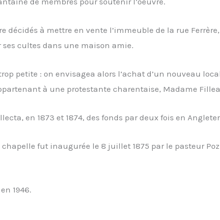
antaine de membres pour soutenir l’oeuvre.
re décidés à mettre en vente l’immeuble de la rue Ferrère, 
enir ses cultes dans une maison amie.
a trop petite : on envisagea alors l’achat d’un nouveau lo
appartenant à une protestante charentaise, Madame Fill
ecta, en 1873 et 1874, des fonds par deux fois en Angleter
a chapelle fut inaugurée le 8 juillet 1875 par le pasteur Poz
en 1946.