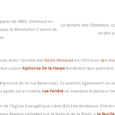
partir de 1805. Construit en
Le temple des Chartrons, co
us la Révolution il servit de
un des p
e.
cle, avec l’arrivée des
frères Moraves
en 1753 (voir
Jan Hu
steur suisse
Alphonse De la Harpe
fondèrent leur première Eg
r
(proche de la rue Barennes). Ils avaient également un l
 après, on s’installa
rue Ferrère
où habitera le pasteur De
 de l’Eglise Evangélique Libre (EEL) de Bordeaux. Elle exi
ons étaient centrées sur la lecture de la Bible, «
la feuill