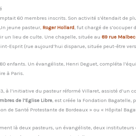
é
comptait 60 membres inscrits. Son activité s’étendait de pl
 Un jeune pasteur,
Roger Hollard
, fut chargé de s’occuper d
ir un lieu de culte. Une chapelle, située au
89 rue Malbec
aint-Esprit (rue aujourd’hui disparue, située peut-être ver
80 enfants. Un évangéliste, Henri Deguet, compléta l’équi
re à Paris.
3, à l’initiative du pasteur réformé Villaret, assisté d’un
bres de l’Eglise Libre
, est créée la Fondation Bagatelle,
on de Santé Protestante de Bordeaux » ou « Hôpital Bagat
oment là deux pasteurs, un évangéliste, deux instituteurs 